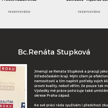
REZERVACE
rezervováno
rezervováno
Bc.Renáta Stupková
Jmenuji se Renata Stupková a pracuji jako
Středočeském kraji. Mým cílem je efektivn
nemovitostí a tím naplnit potřeby svých kl
úrovni kvality, neboť věřím, že pouze tak m
Výsledky mé práce potvrzuje také umístění 
okrese Praha-západ.
Ke své práci ráda využívám i předchozí zk