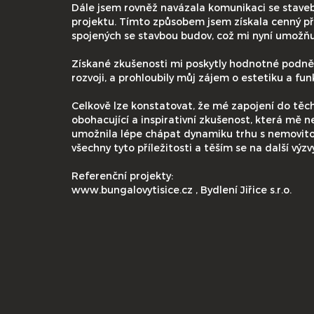
Dále jsem rovněž navázala komunikaci se staveb
projektu. Tímto způsobem jsem získala cenný př
spojených se stavbou budov, což mi nyní umožňuj
Získané zkušenosti mi poskytly hodnotné podně
rozvoji, a prohloubily můj zájem o estetiku a fu
Celkově lze konstatovat, že mé zapojení do těc
obohacující a inspirativní zkušenost, která mě 
umožnila lépe chápat dynamiku trhu s nemovito
všechny tyto příležitosti a těším se na další výzv
Referenční projekty:
www.bungalovytisice.cz , Bydlení Jiřice s.r.o.