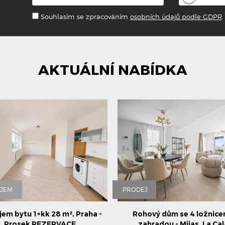
Souhlasím se zpracováním
osobních údajů podle GDPR
AKTUÁLNÍ NABÍDKA
JEM
PRODEJ
jem bytu 1+kk 28 m², Praha -
Rohový dům se 4 ložnice
Prosek REZERVACE
zahradou - Mijas, La Cal