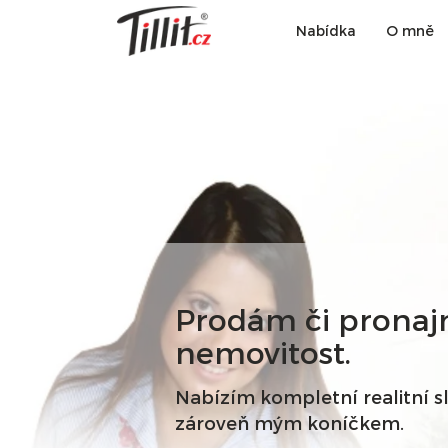
Nabídka
O mně
Prodám či pronaj
nemovitost.
Nabízím kompletní realitní s
zároveň mým koníčkem.