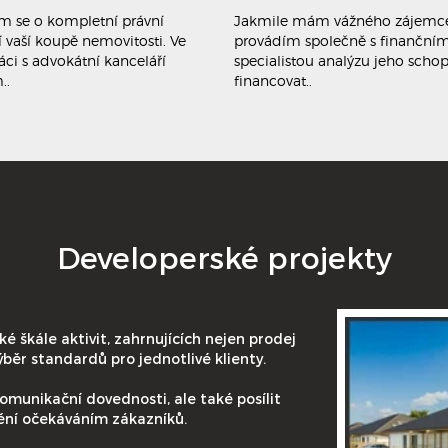
m se o kompletní právní
Jakmile mám vážného zájemc
í vaší koupě nemovitosti. Ve
provádím společně s finanční
áci s advokátní kanceláří
specialistou analýzu jeho schop
..
financovat..
Developerské projekty
é škále aktivit, zahrnujících nejen prodej
běr standardů pro jednotlivé klienty.
omunikační dovednosti, ale také posílit
ění očekáváním zákazníků.