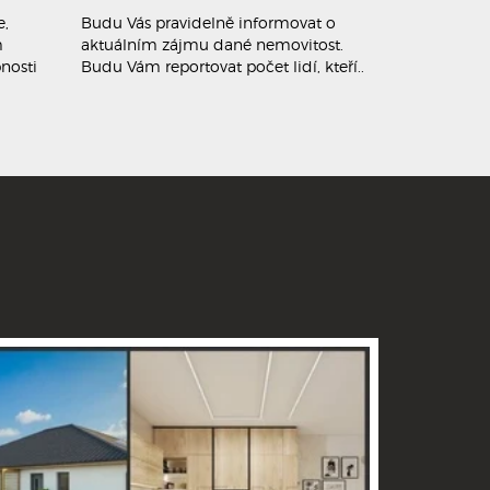
e,
Budu Vás pravidelně informovat o
Jakmile se př
m
aktuálním zájmu dané nemovitost.
zahajuji s n
nosti
Budu Vám reportovat počet lidí, kteří..
jednotlivci s
dostatečně..