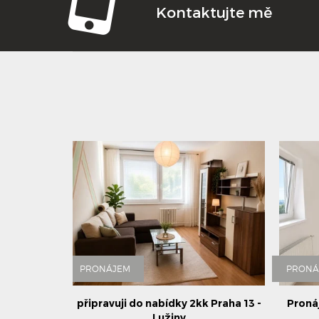
Kontaktujte mě
PRONÁJEM
PRONÁ
připravuji do nabídky 2kk Praha 13 -
Proná
Lužiny