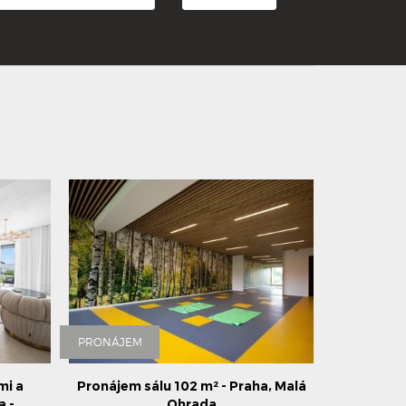
PRONÁJEM
mi a
Pronájem sálu 102 m² - Praha, Malá
a -
Ohrada