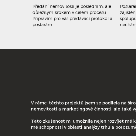
líčovým
Předání nemovitosti je posledním, ale
Postará
rodeje či
důležitým krokem v celém procesu.
zajištěn
írně
Připravím pro vás předávací protokol a
spolupr
postarám..
nechám
V rámci těchto projektů jsem se podílela na širok
nemovitostí a marketingové činnosti, ale také vý
Tato zkušenost mi umožnila nejen rozvíjet mé k
mé schopnosti v oblasti analýzy trhu a porozum