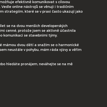
možňuje efektivně komunikovat s cílovou
Vedle online nástrojů se věnuji i tradičním
strategiím, které se v praxi často ukazují jako
ílet se na dvou menších developerských
lmi cenné, protože jsem se aktivně účastnila
po komunikaci se stavebními týmy.
ké mámou dvou dětí a snažím se o harmonické
Jsem neustále v pohybu, mám ráda výzvy a věřím
ebo hledáte pronájem, neváhejte se na mě