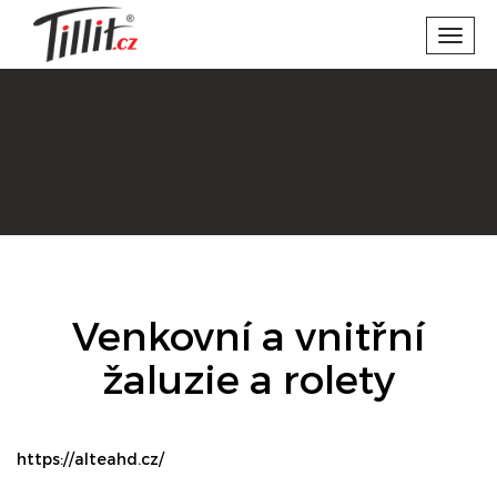
Toggl
navig
Venkovní a vnitřní
žaluzie a rolety
https://alteahd.cz/