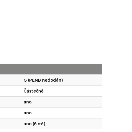
G (PENB nedodán)
Částečně
ano
ano
ano (6 m²)