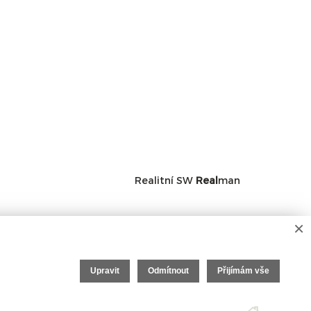
Realitní SW
Real
man
×
Upravit
Odmítnout
Přijímám vše