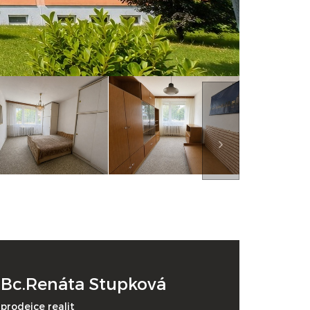
Bc.Renáta Stupková
prodejce realit