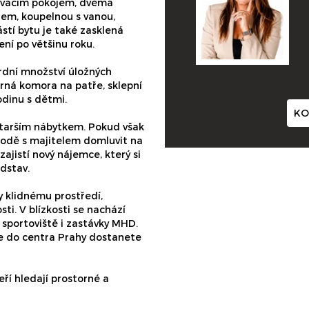
bývacím pokojem, dvěma
tem, koupelnou s vanou,
tí bytu je také zasklená
ení po většinu roku.
rdní množství úložných
torná komora na patře, sklepní
odinu s dětmi.
KO
starším nábytkem. Pokud však
ohodě s majitelem domluvit na
zajistí nový nájemce, který si
dstav.
y klidnému prostředí,
i. V blízkosti se nachází
, sportoviště i zastávky MHD.
se do centra Prahy dostanete
ří hledají prostorné a