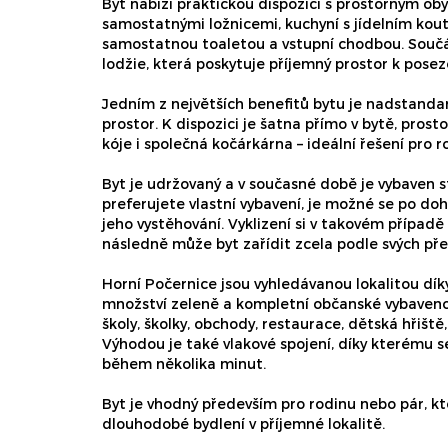
Byt nabízí praktickou dispozici s prostorným o
samostatnými ložnicemi, kuchyní s jídelním kou
samostatnou toaletou a vstupní chodbou. Součás
lodžie, která poskytuje příjemný prostor k posez
Jedním z největších benefitů bytu je nadstanda
prostor. K dispozici je šatna přímo v bytě, pros
kóje i společná kočárkárna – ideální řešení pro r
Byt je udržovaný a v současné době je vybaven 
preferujete vlastní vybavení, je možné se po d
jeho vystěhování. Vyklizení si v takovém případě 
následně může byt zařídit zcela podle svých pře
Horní Počernice jsou vyhledávanou lokalitou dík
množství zeleně a kompletní občanské vybavenost
školy, školky, obchody, restaurace, dětská hřiště
Výhodou je také vlakové spojení, díky kterému 
během několika minut.
Byt je vhodný především pro rodinu nebo pár, kte
dlouhodobé bydlení v příjemné lokalitě.