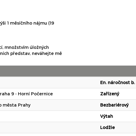
výši 1 měsíčního nájmu (19
cí, množstvím úložných
tních představ, neváhejte mě
En. náročnost b.
raha 9 - Horní Počernice
Zařízený
o města Prahy
Bezbariérový
Výtah
Lodžie